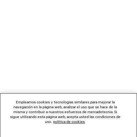
Mujer
925 €
BOLETÍN DE NOTICIAS
SERVICIO DE ATENCIÓN AL CLIENTE
LA EMPRESA
Empleamos cookies y tecnologías similares para mejorar la
navegación en la página web, analizar el uso que se hace de la
misma y contribuir a nuestros esfuerzos de mercadotecnia. Si
SÍGUENOS
sigue utilizando esta página web, acepta usted las condiciones de
uso.
política de cookies
.
TIENDAS