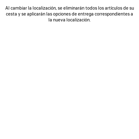
Al cambiar la localización, se eliminarán todos los artículos de su
cesta y se aplicarán las opciones de entrega correspondientes a
la nueva localización.
0
1
2
0
1
ZAPATILLAS TRACK STENCIL LOGO
ZAPATILLAS TRACK SIGNATURE
950 €
2 colores
950 €
GUARDAR
EN
FAVORITOS