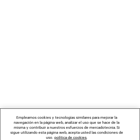
SANDALIA DE CUÑA GAETA
GAFAS DE SOL CON MÁS
790 €
695 €
BOLETÍN DE NOTICIAS
SERVICIO DE ATENCIÓN AL CLIENTE
LA EMPRESA
SÍGUENOS
Empleamos cookies y tecnologías similares para mejorar la
navegación en la página web, analizar el uso que se hace de la
TIENDAS
misma y contribuir a nuestros esfuerzos de mercadotecnia. Si
sigue utilizando esta página web, acepta usted las condiciones de
uso.
política de cookies
.