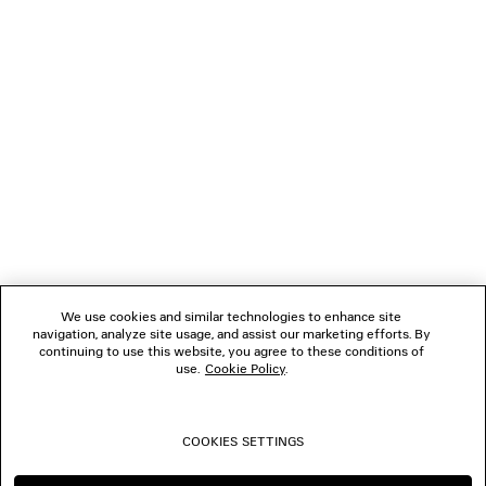
GESCHENKE
VERBINDEN
KUNDENDIENSTE
DAS UNTERNEHMEN
We use cookies and similar technologies to enhance site
navigation, analyze site usage, and assist our marketing efforts. By
FOLGEN SIE UNS
continuing to use this website, you agree to these conditions of
use.
Cookie Policy
.
BOUTIQUEN
COOKIES SETTINGS
KONTAKTIEREN SIE UNS