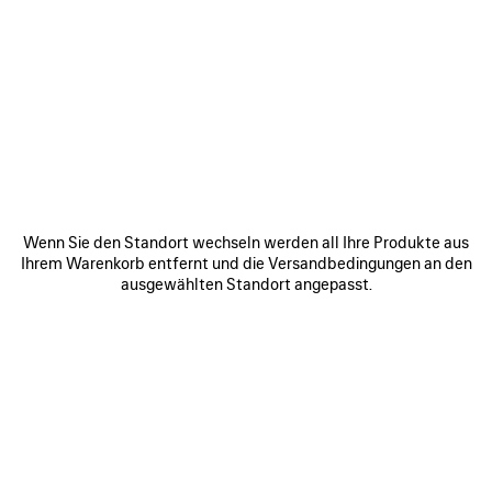
ARTIKEL
ARTIKEL
SPEICHERN
SPEICHE
Wenn Sie den Standort wechseln werden all Ihre Produkte aus
Ihrem Warenkorb entfernt und die Versandbedingungen an den
ausgewählten Standort angepasst.
RODEO HANDTASCHE
LE CITY TASCHE MINI
RO
MITTELGROSS
1 750 €
3 800 €
ZU UNSEREN SERVICES