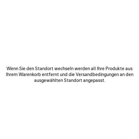
ARTIKEL
ARTIKEL
SPEICHERN
SPEICHE
Wenn Sie den Standort wechseln werden all Ihre Produkte aus
Ihrem Warenkorb entfernt und die Versandbedingungen an den
ausgewählten Standort angepasst.
LE 7 BOWLINGTASCHE
LE CITY TASCHE MITTEL
RO
MITTELGROSS
2 490 €
3 200 €
ZU UNSEREN SERVICES