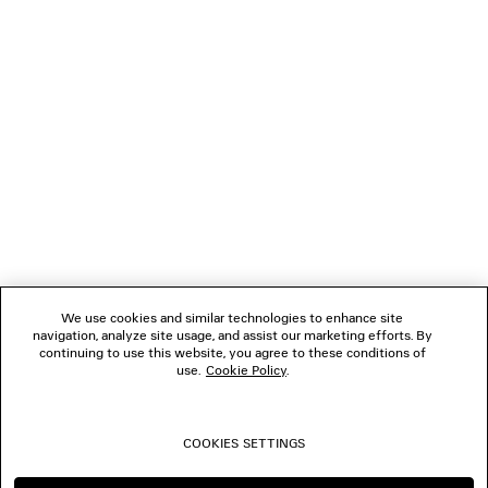
GESCHENKE
VERBINDEN
KUNDENDIENSTE
DAS UNTERNEHMEN
We use cookies and similar technologies to enhance site
navigation, analyze site usage, and assist our marketing efforts. By
FOLGEN SIE UNS
continuing to use this website, you agree to these conditions of
use.
Cookie Policy
.
BOUTIQUEN
COOKIES SETTINGS
KONTAKTIEREN SIE UNS