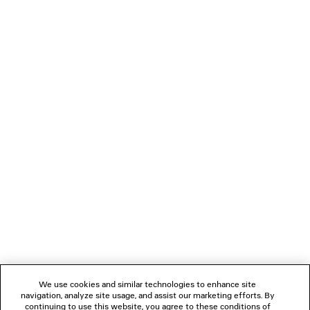
GAETA ZEHENSTEGSANDALE MIT
KEILABSATZ
790 €
VERBINDEN
KUNDENDIENSTE
DAS UNTERNEHMEN
FOLGEN SIE UNS
We use cookies and similar technologies to enhance site
BOUTIQUEN
navigation, analyze site usage, and assist our marketing efforts. By
continuing to use this website, you agree to these conditions of