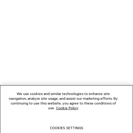
LÄDT...
1
2
VERBINDEN
3
4
5
KUNDENDIENSTE
DAS UNTERNEHMEN
We use cookies and similar technologies to enhance site
navigation, analyze site usage, and assist our marketing efforts. By
FOLGEN SIE UNS
continuing to use this website, you agree to these conditions of
use.
Cookie Policy
.
BOUTIQUEN
COOKIES SETTINGS