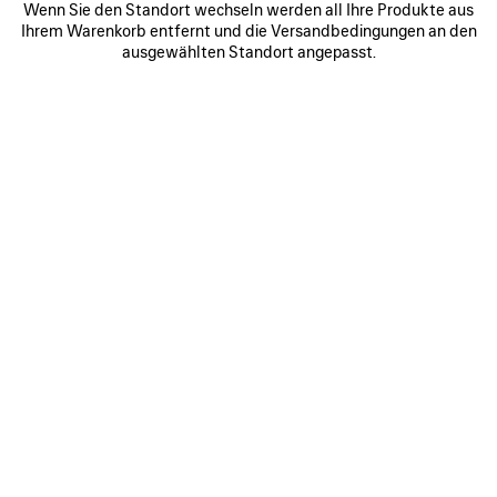
Wenn Sie den Standort wechseln werden all Ihre Produkte aus
0
1
2
0
1
2
Ihrem Warenkorb entfernt und die Versandbedingungen an den
BODIES TRAININGSJACKE
SQUEEZE DENIM‑MOTORRADJACKE
ausgewählten Standort angepasst.
2 900 €
2 Farben
1 800 €
ARTIKEL
SPEICHERN
0
1
2
0
1
2
SOCCER TRAININGSJACKE
KURZMANTEL MIT KAPUZE
4 900 €
3 Farben