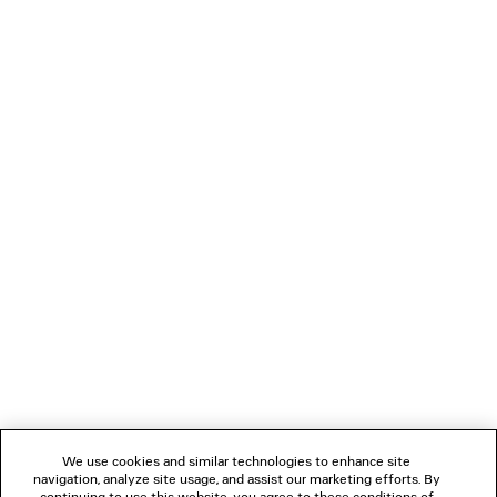
The 3D Pump, an innovation in durability, represents a
wearable product that is full y 3D printed. The Flip Shoe is a
flat flip flop that is worn by folding one section forward and
attaching it between the toes.
Alien shaped anatomic sunglasses shield the face in
extreme proportions while the Fluffy Cat style is covered in
sustainable faux fur.
VERBINDEN
KUNDENDIENSTE
DAS UNTERNEHMEN
We use cookies and similar technologies to enhance site
navigation, analyze site usage, and assist our marketing efforts. By
FOLGEN SIE UNS
continuing to use this website, you agree to these conditions of