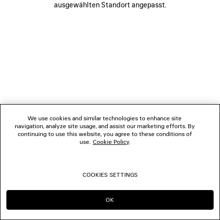
ausgewählten Standort angepasst.
FOLGEN SIE UNS
BOUTIQUEN
KONTAKTIEREN SIE UNS
© 2026 Balenciaga
We use cookies and similar technologies to enhance site
navigation, analyze site usage, and assist our marketing efforts. By
continuing to use this website, you agree to these conditions of
use.
Cookie Policy
.
COOKIES SETTINGS
OK
IN DIESER REGION BLEIBEN:
WECHSELN NACH: US
DE