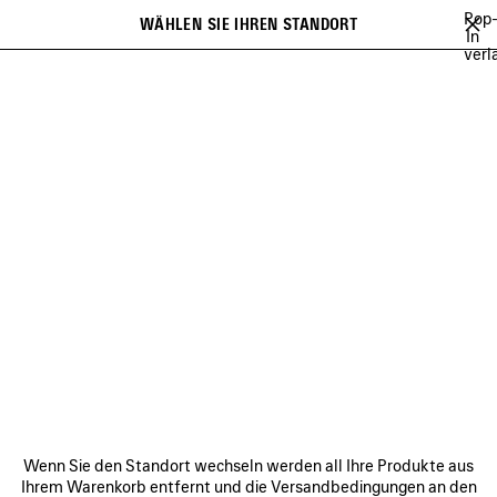
Zum Hauptinhalt
Pop
WÄHLEN SIE IHREN STANDORT
Gespei
In
verl
Artikel
Es kann eine Liste mit Empfehlungen angezeigt werden und bei der
close the banner
Eingabe kann eine Liste mit Vorschlägen angezeigt werden
Suchen
BALENCIAGA | NBA COLLABORATION
BALENCIAGA | FIRST CAMPAIGN 
Vorherige
Wei
BALENCIAGA | FIRST
CAMPAIGN BY PIERPAOLO
PICCIOLI
VERBINDEN
KUNDENDIENSTE
Wenn Sie den Standort wechseln werden all Ihre Produkte aus
DAS UNTERNEHMEN
Ihrem Warenkorb entfernt und die Versandbedingungen an den