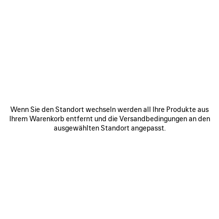
0
1
0
1
2
LE CITY TASCHE MITTELGROSS
LE CITY TASCHE MITTEL
Personalisierung
6 Farben
6 Farben
2 490 €
2 490 €
ARTIKEL
SPEICHERN
Wenn Sie den Standort wechseln werden all Ihre Produkte aus
Ihrem Warenkorb entfernt und die Versandbedingungen an den
ausgewählten Standort angepasst.
0
1
0
1