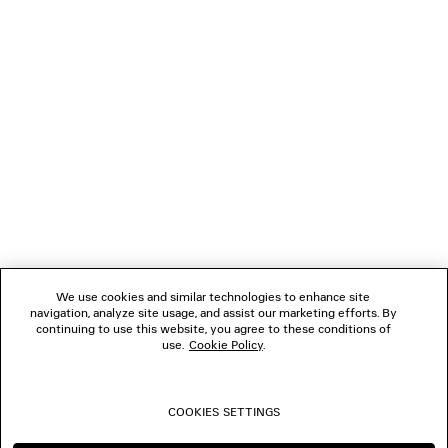
LÄDT...
1
2
VERBINDEN
3
4
5
KUNDENDIENSTE
6
7
8
DAS UNTERNEHMEN
9
10
We use cookies and similar technologies to enhance site
11
navigation, analyze site usage, and assist our marketing efforts. By
FOLGEN SIE UNS
12
continuing to use this website, you agree to these conditions of
13
use.
Cookie Policy
.
14
BOUTIQUEN
15
16
COOKIES SETTINGS
17
KONTAKTIEREN SIE UNS
18