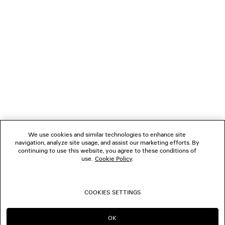
VERBINDEN
KUNDENDIENSTE
DAS UNTERNEHMEN
FOLGEN SIE UNS
We use cookies and similar technologies to enhance site
BOUTIQUEN
navigation, analyze site usage, and assist our marketing efforts. By
continuing to use this website, you agree to these conditions of
use.
Cookie Policy
.
KONTAKTIEREN SIE UNS
COOKIES SETTINGS
© 2026 Balenciaga
OK
IN DIESER REGION BLEIBEN:
WECHSELN NACH: US