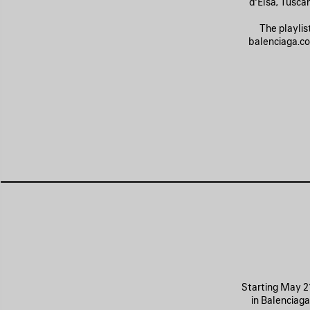
d’Elsa, Tusca
The playlis
balenciaga.co
Starting May 21
in Balenciag