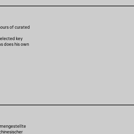
hours of curated
 selected key
as does his own
mmengestellte
chinesischer