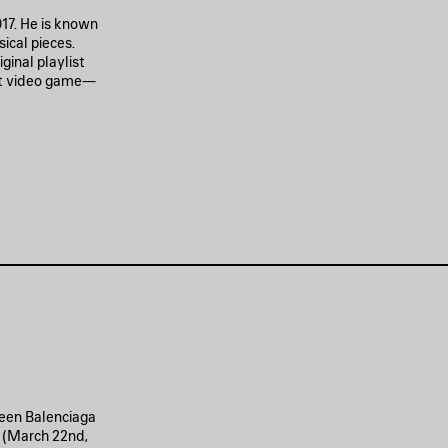
17. He is known
ical pieces.
ginal playlist
bit video game—
ween Balenciaga
 (March 22nd,