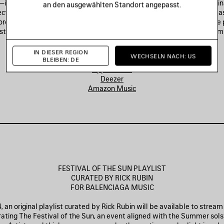
including limited-edition merch, a three-hour original playlist by Min
an den ausgewählten Standort angepasst.
ction of songs from her preferred artists, and the exclusive pre-rele
ore Vero,” accessible via Balenciaga Music | Mina products. The single
ist’s forthcoming album, which will be released to the public in Novem
IN DIESER REGION
WECHSELN NACH: US
Spotify
BLEIBEN: DE
Apple Music
Deezer
Amazon Music
FESTIVAL OF THE SUN PLAYLIST
CURATED BY RICK RUBIN
FOR BALENCIAGA MUSIC
, an original playlist curated by Rick Rubin will be available to strea
rating The Festival of the Sun, an event aligned with the Summer solst