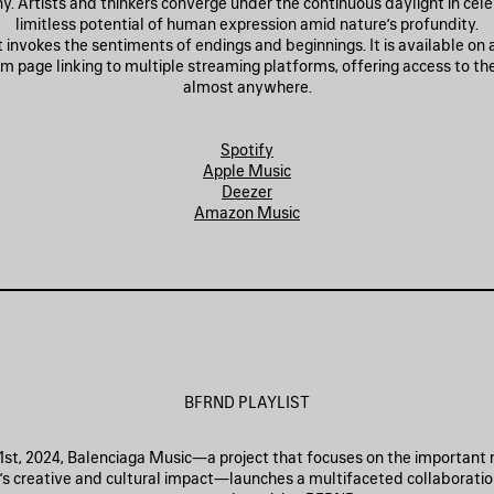
ny. Artists and thinkers converge under the continuous daylight in cele
limitless potential of human expression amid nature’s profundity.
t invokes the sentiments of endings and beginnings. It is available on
m page linking to multiple streaming platforms, offering access to the
almost anywhere.
Spotify
Apple Music
Deezer
Amazon Music
BFRND PLAYLIST
st, 2024, Balenciaga Music—a project that focuses on the important 
a’s creative and cultural impact—launches a multifaceted collaboratio