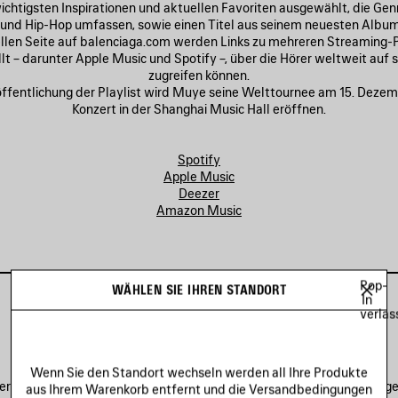
wichtigsten Inspirationen und aktuellen Favoriten ausgewählt, die Gen
 und Hip-Hop umfassen, sowie einen Titel aus seinem neuesten Album
ellen Seite auf balenciaga.com werden Links zu mehreren Streaming
lt – darunter Apple Music und Spotify –, über die Hörer weltweit auf s
zugreifen können.
ffentlichung der Playlist wird Muye seine Welttournee am 15. Deze
Konzert in der Shanghai Music Hall eröffnen.
Spotify
Apple Music
Deezer
Amazon Music
Pop-
WÄHLEN SIE IHREN STANDORT
In
verlas
MINA PLAYLIST
Wenn Sie den Standort wechseln werden all Ihre Produkte
 19th, 2024, Balenciaga Music launches a collaboration with the lege
aus Ihrem Warenkorb entfernt und die Versandbedingungen