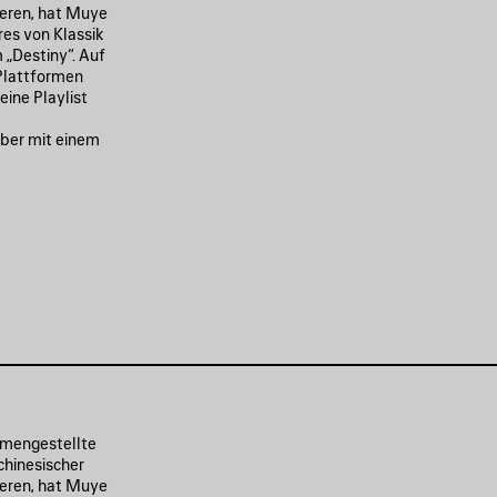
ieren, hat Muye
res von Klassik
 „Destiny“. Auf
-Plattformen
eine Playlist
mber mit einem
mmengestellte
chinesischer
ieren, hat Muye