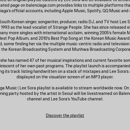
ated page on balenciaga.com provides links to multiple platforms tha
iaga’s official accounts, including Apple Music, Spotify, QQ Music and 
outh Korean singer, songwriter, producer, radio DJ, and TV host Lee 
 1993 as the lead vocalist of Strange People. She has since released e
ny more singles with international acclaim, winning 2005’s female M
 Best Pop Album, and 2010’s Best Pop Song at the Korean Music Awar
 some finding her via the multiple music-centric radio and televisio
n the Korean Broadcasting System and Munhwa Broadcasting Corporat
 she has named 47 of her musical inspirations and current favorite song
iniscent of her own past programs. The playlist launch is accompani
g its track listing handwritten on a stack of mixtapes and Lee Sora’
displayed on the visualizer screen of an MP3 player.
ga Music | Lee Sora playlist is available to stream worldwide now. On A
tening party hosted by the artist in Seoul will be livestreamed on Bale
channel and Lee Sora’s YouTube channel.
Discover the playlist