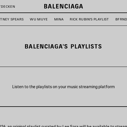
TDECKEN
ITNEY SPEARS
WU MUYE
MINA
RICK RUBIN'S PLAYLIST
BFRN
BALENCIAGA'S PLAYLISTS
Listen to the playlists on your music streaming platform
026, an original playlist curated by Lee Sora will be available to stre