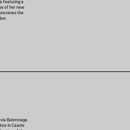
a featuring a
ase of her new
 previews the
ber.
m via Balenciaga
ice in Casole