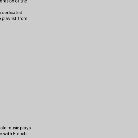
bration of the
 a dedicated
 playlist from
role music plays
n with French