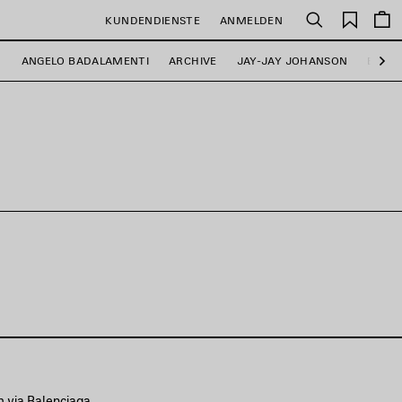
Gespei
KUNDENDIENSTE
ANMELDEN
Suchen
Artikel
D
ANGELO BADALAMENTI
ARCHIVE
JAY-JAY JOHANSON
BALE
Wei
am via Balenciaga