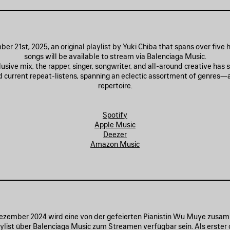
er 21st, 2025, an original playlist by Yuki Chiba that spans over five 
songs will be available to stream via Balenciaga Music.
lusive mix, the rapper, singer, songwriter, and all-around creative has
nd current repeat-listens, spanning an eclectic assortment of genres—
repertoire.
Spotify
Apple Music
Deezer
Amazon Music
ezember 2024 wird eine von der gefeierten Pianistin Wu Muye zusa
aylist über Balenciaga Music zum Streamen verfügbar sein. Als erster 