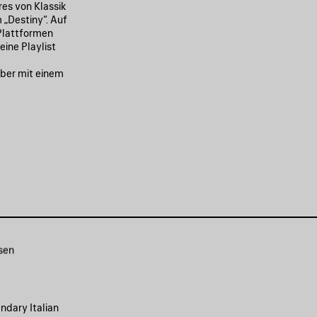
res von Klassik
 „Destiny“. Auf
-Plattformen
eine Playlist
mber mit einem
sen
ndary Italian