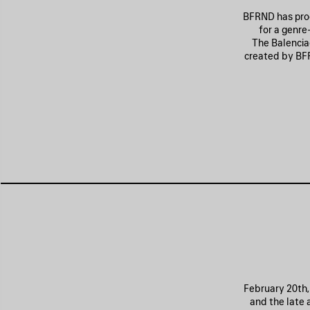
BFRND has prod
for a genre
The Balenciag
created by BFR
February 20th,
and the late