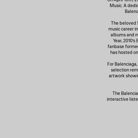
Music. A dedic
Balenc
The beloved S
music career in
albums and ma
Year, 2010’s
fanbase formed,
has hosted o
For Balenciaga,
selection rem
artwork showin
The Balencia
interactive lis