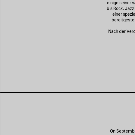
einige seiner 
bis Rock, Jazz
einer spezi
bereitgestel
Nach der Verö
On September