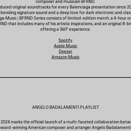
composer and musician BFRND.
uced original soundtracks for every Balenciaga presentation since 20
-bending signature sound and a deep love for dark electronic and class
a Music | BFRND Series consists of limited-edition merch, a 4-hour ori
ND that includes many of his artistic inspirations, and an original 8-
offering a 360° experience.
Spotify
Apple Music
Deezer
Amazon Music
ANGELO BADALAMENTI PLAYLIST
 2024 marks the official launch of a multi-faceted collaboration bet
 award-winning American composer and arranger Angelo Badalamenti