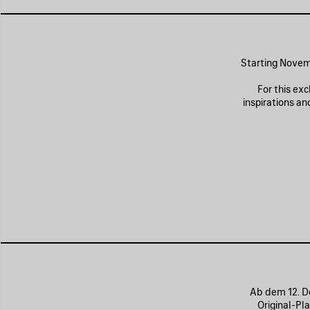
Starting Novemb
For this exc
inspirations a
Ab dem 12. D
Original-Pl