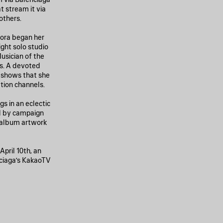
t stream it via
others.
Sora began her
ight solo studio
usician of the
ds. A devoted
n shows that she
ion channels.
s in an eclectic
ed by campaign
s album artwork
pril 10th, an
nciaga’s KakaoTV