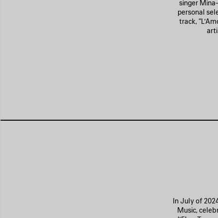
singer Mina—
personal sele
track, “L’Am
art
In July of 2024
Music, celeb