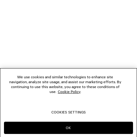
1
2
VERBINDEN
3
4
5
KUNDENDIENSTE
6
7
8
DAS UNTERNEHMEN
9
10
We use cookies and similar technologies to enhance site
11
navigation, analyze site usage, and assist our marketing efforts. By
FOLGEN SIE UNS
12
continuing to use this website, you agree to these conditions of
13
use.
Cookie Policy
.
14
BOUTIQUEN
15
16
COOKIES SETTINGS
17
KONTAKTIEREN SIE UNS
18
19
OK
IN DIESER REGION BLEIBEN:
WECHSELN NACH: US
20
DE
© 2026 Balenciaga
21