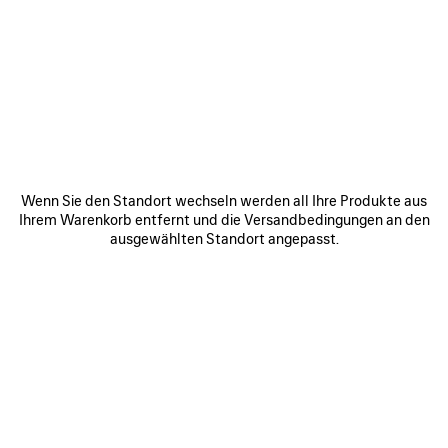
0
1
2
0
1
2
RADAR LEDER-SNEAKER
RADAR GRADIENT LINES SNEAKER
850 €
Herren
3 Farben
790 €
ARTIKEL
SPEICHERN
Wenn Sie den Standort wechseln werden all Ihre Produkte aus
Ihrem Warenkorb entfernt und die Versandbedingungen an den
ausgewählten Standort angepasst.
0
1
2
0
1
2
RADAR SNEAKER
RADAR GRADIENT LINES SNEAKER
Herren
Herren