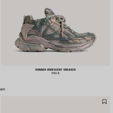
RUNNER IRIDESCENT SNEAKER
990 €
sen
RTIKEL
AR
PEICHERN
SP