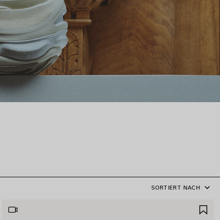
SORTIERT NACH
RTIKEL
AR
PEICHERN
SP