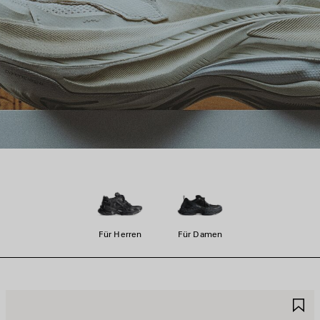
Für Herren
Für Damen
RTIKEL
A
PEICHERN
S