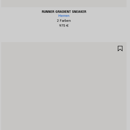
RUNNER GRADIENT SNEAKER
Herren
2 Farben
975 €
RTIKEL
AR
PEICHERN
SP