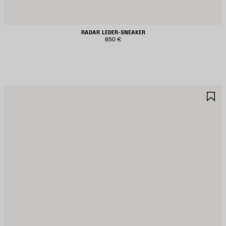
RADAR LEDER-SNEAKER
850 €
RTIKEL
A
PEICHERN
S