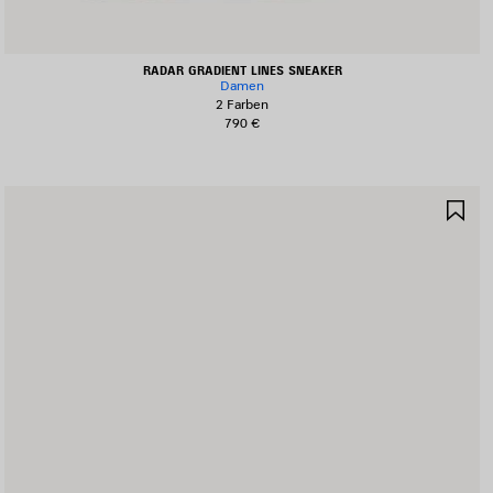
RADAR GRADIENT LINES SNEAKER
Damen
2 Farben
790 €
RTIKEL
AR
PEICHERN
SP