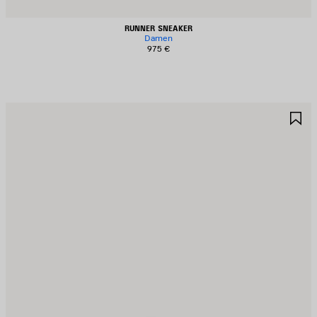
RUNNER SNEAKER
Damen
975 €
RTIKEL
A
PEICHERN
S