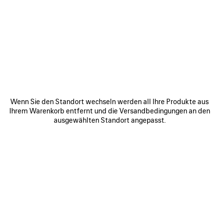
HALTEN SIE IHR SMARTPHONE
ÜBER DEN MARKIERTEN
BEREICH
Wenn Sie den Standort wechseln werden all Ihre Produkte aus
Ihrem Warenkorb entfernt und die Versandbedingungen an den
ausgewählten Standort angepasst.
Halten Sie die Rückseite des Geräts in die Nähe des Chips,
der sich in der Innennaht des Produkts befindet.
Wenn der Scan nicht sofort registriert wird, versuchen Sie,
mit der Rückseite des Geräts den Chip zu berühren oder es
seitwärts oder in kleinen Kreisen zu bewegen.
Hinweis: Es kann ein paar Sekunden dauern, die NFC-
Informationen zu verarbeiten. Oben auf dem Bildschirm
des Geräts sollte ein Fenster erscheinen. Klicken Sie auf