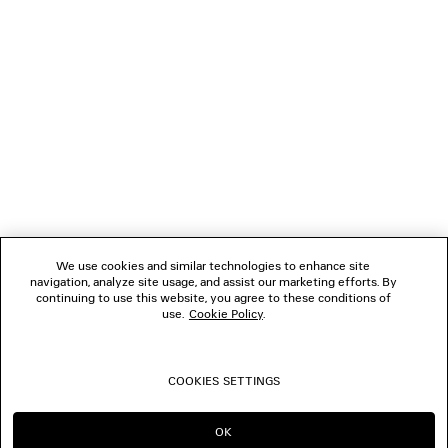
das Fenster, um den Link zu öffnen.
VERBINDEN
KUNDENDIENSTE
DAS UNTERNEHMEN
We use cookies and similar technologies to enhance site
navigation, analyze site usage, and assist our marketing efforts. By
FOLGEN SIE UNS
continuing to use this website, you agree to these conditions of
use.
Cookie Policy
.
BOUTIQUEN
COOKIES SETTINGS
KONTAKTIEREN SIE UNS
OK
IN DIESER REGION BLEIBEN:
WECHSELN NACH: US