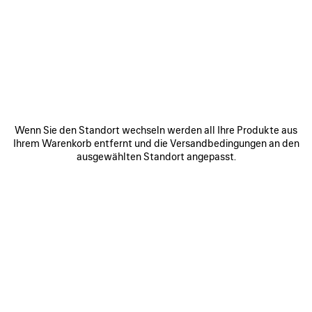
HOVER YOUR SMARTPHONE
OVER THE HIGHLIGHTED ZONE
Wenn Sie den Standort wechseln werden all Ihre Produkte aus
Ihrem Warenkorb entfernt und die Versandbedingungen an den
ausgewählten Standort angepasst.
Halten Sie die Rückseite des Geräts in die Nähe des Chips,
der sich in der Innennaht des Produkts befindet.
Wenn der Scan nicht sofort registriert wird, versuchen Sie,
mit der Rückseite des Geräts den Chip zu berühren oder es
seitwärts oder in kleinen Kreisen zu bewegen.
Hinweis: Es kann ein paar Sekunden dauern, die NFC-
Informationen zu verarbeiten. Oben auf dem Bildschirm
des Geräts sollte ein Fenster erscheinen. Klicken Sie auf
das Fenster, um den Link zu öffnen.