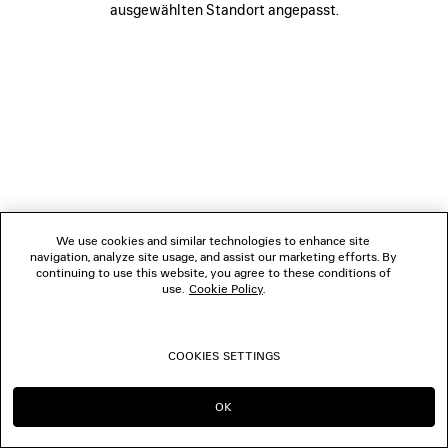
ausgewählten Standort angepasst.
FOLGEN SIE UNS
BOUTIQUEN
KONTAKTIEREN SIE UNS
© 2026 Balenciaga
We use cookies and similar technologies to enhance site
navigation, analyze site usage, and assist our marketing efforts. By
continuing to use this website, you agree to these conditions of
use.
Cookie Policy
.
COOKIES SETTINGS
OK
IN DIESER REGION BLEIBEN:
WECHSELN NACH: US
CH