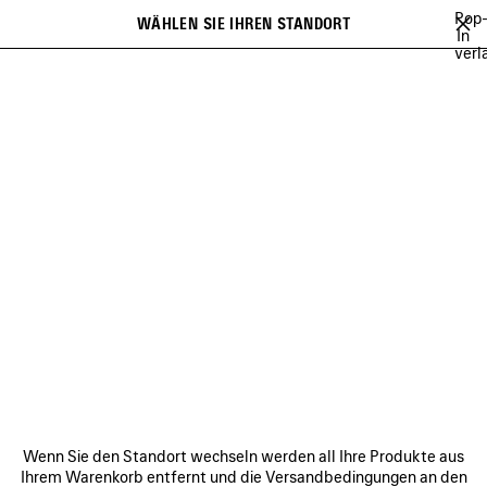
Zum Hauptinhalt
Pop
WÄHLEN SIE IHREN STANDORT
Gespei
In
verl
Artikel
Es kann eine Liste mit Empfehlungen angezeigt werden und bei der
close the banner
Eingabe kann eine Liste mit Vorschlägen angezeigt werden
Suchen
BALENCIAGA'S COMMUNITY
HEART AND BODY CAMPAIGN
BALEN
Vorherige
Wei
HEART AND BODY CAMPAIGN
VERBINDEN
KUNDENDIENSTE
Wenn Sie den Standort wechseln werden all Ihre Produkte aus
DAS UNTERNEHMEN
Ihrem Warenkorb entfernt und die Versandbedingungen an den