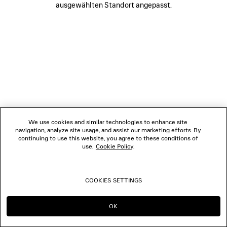
ausgewählten Standort angepasst.
BOUTIQUEN
KONTAKTIEREN SIE UNS
© 2026 Balenciaga
We use cookies and similar technologies to enhance site
navigation, analyze site usage, and assist our marketing efforts. By
continuing to use this website, you agree to these conditions of
use.
Cookie Policy
.
COOKIES SETTINGS
OK
IN DIESER REGION BLEIBEN:
WECHSELN NACH: US
CH