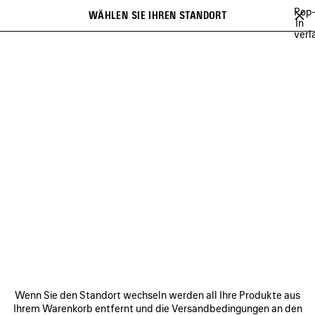
Zum Hauptinhalt
Pop
WÄHLEN SIE IHREN STANDORT
Gespei
In
verl
Artikel
Es kann eine Liste mit Empfehlungen angezeigt werden und bei der
close the banner
Eingabe kann eine Liste mit Vorschlägen angezeigt werden
Suchen
WORLD FOOD PROGRAMME
VERBINDEN
KUNDENDIENSTE
DAS UNTERNEHMEN
Wenn Sie den Standort wechseln werden all Ihre Produkte aus
Ihrem Warenkorb entfernt und die Versandbedingungen an den
FOLGEN SIE UNS