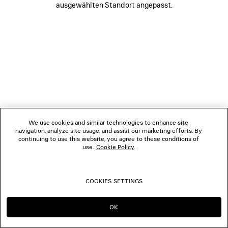
ausgewählten Standort angepasst.
FOLGEN SIE UNS
BOUTIQUEN
KONTAKTIEREN SIE UNS
© 2026 Balenciaga
We use cookies and similar technologies to enhance site
navigation, analyze site usage, and assist our marketing efforts. By
continuing to use this website, you agree to these conditions of
use.
Cookie Policy
.
COOKIES SETTINGS
OK
IN DIESER REGION BLEIBEN:
WECHSELN NACH: US
CH