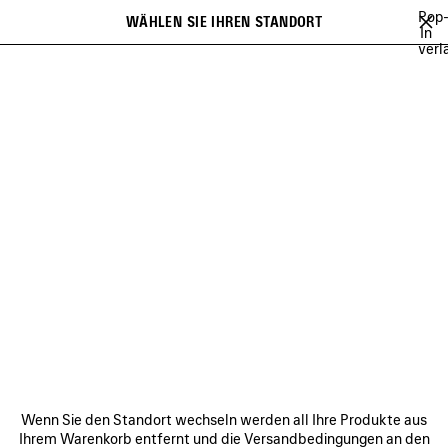
Zum Hauptinhalt
Pop
WÄHLEN SIE IHREN STANDORT
Gespei
In
verl
Artikel
Es kann eine Liste mit Empfehlungen angezeigt werden und bei der
close the banner
Eingabe kann eine Liste mit Vorschlägen angezeigt werden
Suchen
WU MUYE
MINA
FESTIVAL OF THE SUN PLAYLIST
BFRND
A
Vorherige
Wei
MINA
VERBINDEN
KUNDENDIENSTE
Wenn Sie den Standort wechseln werden all Ihre Produkte aus
DAS UNTERNEHMEN
Ihrem Warenkorb entfernt und die Versandbedingungen an den