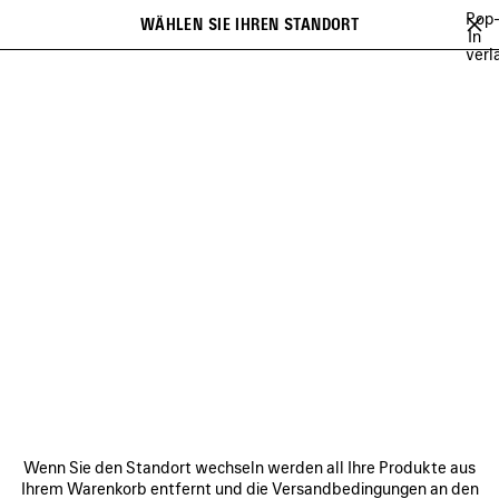
Zum Hauptinhalt
Pop
WÄHLEN SIE IHREN STANDORT
Gespei
In
verl
Artikel
Es kann eine Liste mit Empfehlungen angezeigt werden und bei der
close the banner
Eingabe kann eine Liste mit Vorschlägen angezeigt werden
Suchen
YUKI CHIBA
BRITNEY SPEARS
WU MUYE
MINA
FESTIVAL O
Vorherige
Wei
BRITNEY SPEARS
VERBINDEN
KUNDENDIENSTE
Wenn Sie den Standort wechseln werden all Ihre Produkte aus
DAS UNTERNEHMEN
Ihrem Warenkorb entfernt und die Versandbedingungen an den