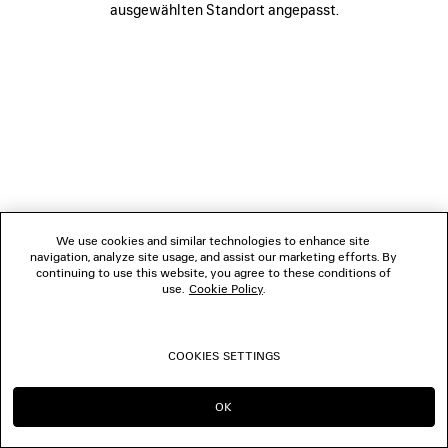
ausgewählten Standort angepasst.
FOLGEN SIE UNS
BOUTIQUEN
KONTAKTIEREN SIE UNS
© 2026 Balenciaga
We use cookies and similar technologies to enhance site
navigation, analyze site usage, and assist our marketing efforts. By
continuing to use this website, you agree to these conditions of
use.
Cookie Policy
.
COOKIES SETTINGS
OK
IN DIESER REGION BLEIBEN:
WECHSELN NACH: US
CH