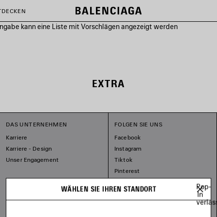
TDECKEN
ingabe kann eine Liste mit Vorschlägen angezeigt werden
EXTRA
DAS UNTERNEHMEN
FOLGEN SIE UNS
Karriere
Facebook
Karriere - Design
Instagram
Unser Engagement
Tiktok
Pinterest
Linkedin
Pop-
WÄHLEN SIE IHREN STANDORT
Substack
In
verlas