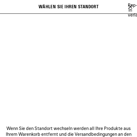
Zum Hauptinhalt
Pop
WÄHLEN SIE IHREN STANDORT
Gespei
In
verl
Artikel
Es kann eine Liste mit Empfehlungen angezeigt werden und bei der
close the banner
Eingabe kann eine Liste mit Vorschlägen angezeigt werden
Suchen
HAMPTONS SNEAKERS FOR
MEN
VERBINDEN
KUNDENDIENSTE
DAS UNTERNEHMEN
Wenn Sie den Standort wechseln werden all Ihre Produkte aus
Ihrem Warenkorb entfernt und die Versandbedingungen an den
FOLGEN SIE UNS