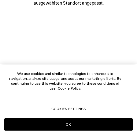
ausgewählten Standort angepasst.
BOUTIQUEN
KONTAKTIEREN SIE UNS
© 2026 Balenciaga
We use cookies and similar technologies to enhance site
navigation, analyze site usage, and assist our marketing efforts. By
continuing to use this website, you agree to these conditions of
use.
Cookie Policy
.
COOKIES SETTINGS
OK
IN DIESER REGION BLEIBEN:
WECHSELN NACH: US
CH