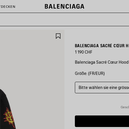
TDECKEN
ARTIKEL
SPEICHERN
BALENCIAGA SACRÉ CŒUR H
1 190 CHF
Balenciaga Sacré Cœur Hoodi
Größe: (FR/EUR)
FARBEN
:
SCHWARZ
Bitte wählen sie eine gröss
Schwarz
Gesc