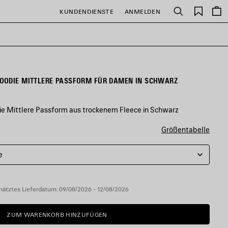
Gespei
KUNDENDIENSTE
ANMELDEN
Suchen
Artikel
OODIE MITTLERE PASSFORM FÜR DAMEN IN SCHWARZ
e Mittlere Passform aus trockenem Fleece in Schwarz
Größentabelle
e
hätztes Lieferdatum: 09/08/2026 - 12/08/2026
ZUM WARENKORB HINZUFÜGEN
ZUM
BITTE
WARENKORB
WÄHLEN