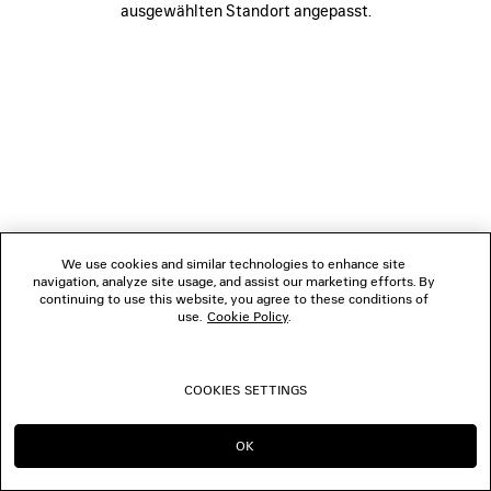
ausgewählten Standort angepasst.
FOLGEN SIE UNS
BOUTIQUEN
KONTAKTIEREN SIE UNS
© 2026 Balenciaga
We use cookies and similar technologies to enhance site
navigation, analyze site usage, and assist our marketing efforts. By
continuing to use this website, you agree to these conditions of
use.
Cookie Policy
.
COOKIES SETTINGS
OK
IN DIESER REGION BLEIBEN:
WECHSELN NACH: US
CH