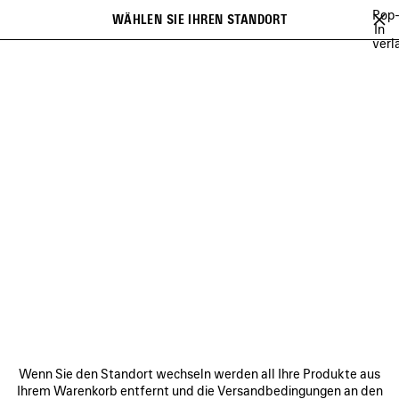
Zum Hauptinhalt
Pop
WÄHLEN SIE IHREN STANDORT
Gespei
In
verl
Artikel
Es kann eine Liste mit Empfehlungen angezeigt werden und bei der
close the banner
Eingabe kann eine Liste mit Vorschlägen angezeigt werden
Suchen
& BEUTELTASCHEN
LE CITY
RODEO
LE 7
HOURGLASS
Vorherige
HOURGLASS
VERBINDEN
KUNDENDIENSTE
Wenn Sie den Standort wechseln werden all Ihre Produkte aus
DAS UNTERNEHMEN
Ihrem Warenkorb entfernt und die Versandbedingungen an den