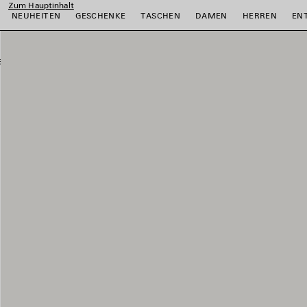
Zum Hauptinhalt
NEUHEITEN
GESCHENKE
TASCHEN
DAMEN
HERREN
EN
ießen
ießen
ießen
ießen
ießen
ießen