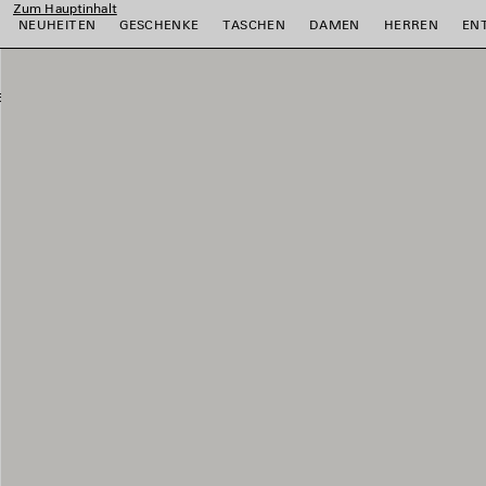
Zum Hauptinhalt
NEUHEITEN
GESCHENKE
TASCHEN
DAMEN
HERREN
EN
ießen
ießen
ießen
ießen
ießen
ießen