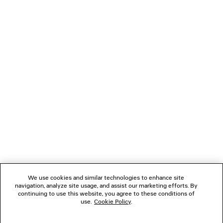
LÄDT...
1
2
VERBINDEN
KUNDENDIENSTE
DAS UNTERNEHMEN
We use cookies and similar technologies to enhance site
navigation, analyze site usage, and assist our marketing efforts. By
FOLGEN SIE UNS
continuing to use this website, you agree to these conditions of
use.
Cookie Policy
.
BOUTIQUEN