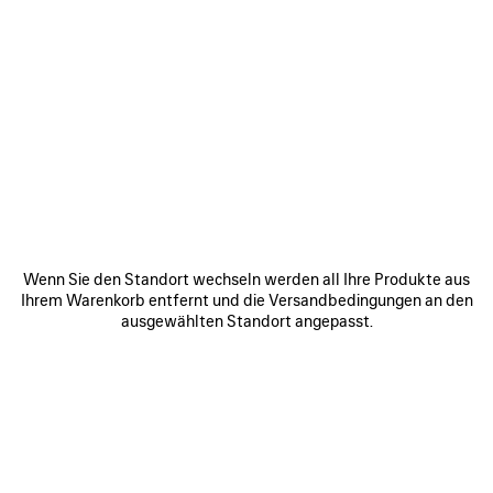
0
1
0
1
2
TRACK SNEAKER
TRACK GRADIENT SNEAKER
Herren
2 Farben
3 Farben
950 €
925 €
ARTIKEL
SPEICHERN
Wenn Sie den Standort wechseln werden all Ihre Produkte aus
Ihrem Warenkorb entfernt und die Versandbedingungen an den
ausgewählten Standort angepasst.
0
1
2
0
1
2