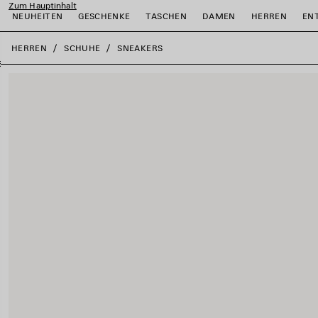
Zum Hauptinhalt
NEUHEITEN
GESCHENKE
TASCHEN
DAMEN
HERREN
EN
close the banner
HERREN
SCHUHE
SNEAKERS
ießen
ießen
ießen
ießen
ießen
ießen