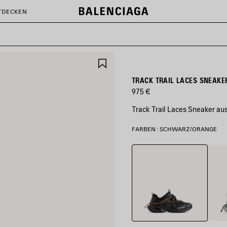
TDECKEN
ARTIKEL
SPEICHERN
TRACK TRAIL LACES SNEAK
975 €
Track Trail Laces Sneaker au
FARBEN : SCHWARZ/ORANGE
Schwarz/Orange
Grau/