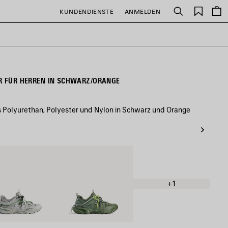
Gespei
KUNDENDIENSTE
ANMELDEN
Suchen
Artikel
ER FÜR HERREN IN SCHWARZ/ORANGE
s Polyurethan, Polyester und Nylon in Schwarz und Orange
Gelb/Weiß/Marineblau
Khaki/Fluoreszierendes
Gelb
+1