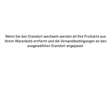
ARTIKEL
SPEICHERN
Wenn Sie den Standort wechseln werden all Ihre Produkte aus
Ihrem Warenkorb entfernt und die Versandbedingungen an den
ausgewählten Standort angepasst.
0
1
2
0
1
2
TECHWEAR CAP
D'ORSAY SNEAKER
450 €
Benachrichtigen
3 Farben
890 €
ARTIKEL