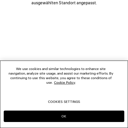
ausgewählten Standort angepasst.
FOLGEN SIE UNS
BOUTIQUEN
KONTAKTIEREN SIE UNS
© 2026 Balenciaga
We use cookies and similar technologies to enhance site
navigation, analyze site usage, and assist our marketing efforts. By
continuing to use this website, you agree to these conditions of
use.
Cookie Policy
.
COOKIES SETTINGS
OK
IN DIESER REGION BLEIBEN:
WECHSELN NACH: US
AT