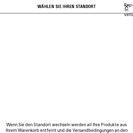
Zum Hauptinhalt
Pop
WÄHLEN SIE IHREN STANDORT
Gespei
In
verl
Artikel
Es kann eine Liste mit Empfehlungen angezeigt werden und bei der
close the banner
Eingabe kann eine Liste mit Vorschlägen angezeigt werden
Suchen
INCENSE PERFUMUM
NO COMMENT
MUSCARA
100%
TO B
Vorherige
Wei
NO COMMENT
VERBINDEN
KUNDENDIENSTE
Wenn Sie den Standort wechseln werden all Ihre Produkte aus
DAS UNTERNEHMEN
Ihrem Warenkorb entfernt und die Versandbedingungen an den