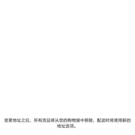
TECHWEAR毛巾 为 男士 在 黑色
S$475
TechWear黑色海绵质感棉质毛巾
颜
色
仅余1件
:
黑
添加至购物车
色
添
请
加
选
至
择
黑
购
尺
色
物
码
车
门店库存
变更地址之后，所有货品将从您的购物袋中移除，配送时将使用新的
地址选项。
商品详情
FREE SHIPPING, FREE RETURNS
包装
可持续性