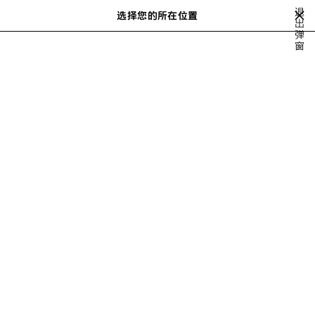
跳转至主内容
退
选择您的所在位置
保
出
搜
弹
存
索
close the banner
窗
男士系列
ACCESSORIES
OBJECTS
的
商
品
上
下
一
一
个
个