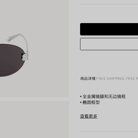
商品详情
FREE SHIPPING, FREE
• 全金属镜腿和无边镜框
• 椭圆框型
• 可调节版型
• BB标识内有隐藏式铰链
查看更多
• 可调节鼻托，饰以BB标识
Product ID:
871109T0005833
• 镜片材料：生物尼龙
• 镜片类别：3
• UVA/UVB防护