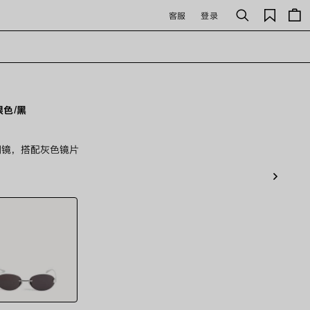
保
客服
登录
搜
存
索
的
商
品
银色/黑
太阳镜，搭配灰色镜片