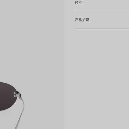
尺寸
• 不适用光学镜片
• 产地：见产品标签
• BB0541SA
产品护理
• 图片仅供参考，具体请以实
Material: metal