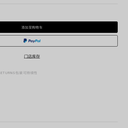
添加至购物车
添
请
加
选
至
择
购
尺
物
码
车
门店库存
 RETURNS
包装
可持续性
7