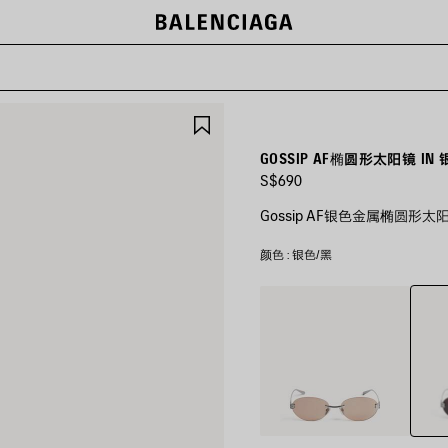
保
存
商
GOSSIP AF椭圆形太阳镜 IN 
品
S$690
Gossip AF银色金属椭圆形
颜色 : 银色/黑
银
深
色/
金
黑
属
色/
棕
色