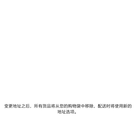
尺码： (法语)
尺码指南
选择尺码
添加至购物车
添
请
加
选
至
择
购
尺
物
码
车
门店库存
商品详情
FREE SHIPPING, FREE RETURNS
包装
可持续性
变更地址之后，所有货品将从您的购物袋中移除，配送时将使用新的
• 黄铜、山羊皮革和铝
地址选项。
• 凉鞋
• 开口鞋头
• 110毫米鞋弓
查看更多
• 踝部和鞋头环绕金色饰链，镌刻Balenciaga标识