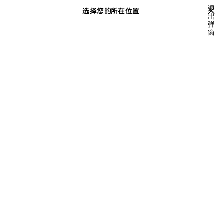
跳转至主内容
退
选择您的所在位置
保
出
搜
弹
存
索
close the banner
窗
女士系列
SHOES
SANDALS
的
商
品
上
下
一
一
个
个