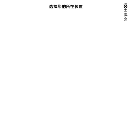
跳转至主内容
退
选择您的所在位置
保
出
搜
弹
存
索
close the banner
窗
男士系列
READY-TO-WEAR
SWEATSHIRTS & HOODIES
的
商
品
上
下
一
一
个
个