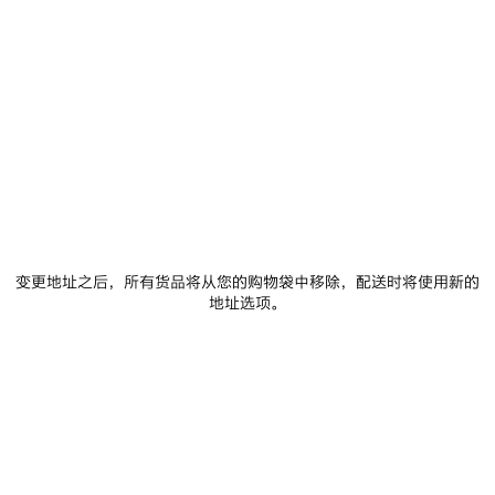
商品详情
FREE SHIPPING, FREE RETURNS
包装
可持续性
• 抽绳兜帽
• 无袖
• 正面1个袋鼠式口袋
• 缩褶腰围
查看更多
• 正面口袋和兜帽饰以bodies艺术作品印花
Product ID:
A00213TUVY41000
• 反光效果艺术作品
• 产地：见产品标签
• 图片仅供参考，具体请以实物为准
变更地址之后，所有货品将从您的购物袋中移除，配送时将使用新的
尺码和版型
地址选项。
Main material: 100% cotton
产品护理
Lining: 100% cotton
您可以使用 Paypal 安全付款.