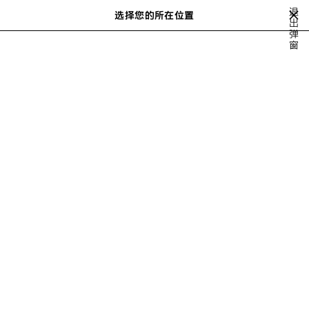
跳转至主内容
退
选择您的所在位置
保
出
搜
弹
存
索
close the banner
窗
女士系列
SHOES
HEELS
的
商
品
上
下
一
一
个
个