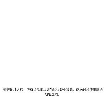
尺码： (法语)
尺码指南
选择尺码
添加至购物车
添
请
加
选
至
择
购
尺
物
码
车
门店库存
商品详情
FREE SHIPPING, FREE RETURNS
包装
可持续性
• 粘胶纤维和桑蚕丝
• 穆勒鞋
变更地址之后，所有货品将从您的购物袋中移除，配送时将使用新的
• 杏仁形鞋头
地址选项。
• 深低开口鞋面
查看更多
• 50毫米鞋弓