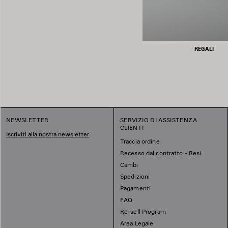
REGALI
NEWSLETTER
SERVIZIO DI ASSISTENZA
CLIENTI
Iscriviti alla nostra newsletter
Traccia ordine
Recesso dal contratto - Resi
Cambi
Spedizioni
Pagamenti
FAQ
Re-sell Program
Area Legale