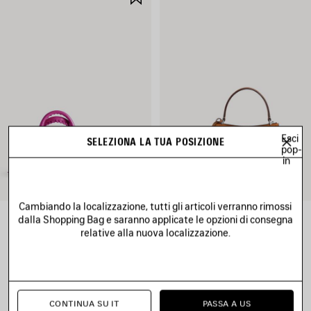
NEI
I
PREFERITI
Esci
SELEZIONA LA TUA POSIZIONE
pop-
in
Cambiando la localizzazione, tutti gli articoli verranno rimossi
dalla Shopping Bag e saranno applicate le opzioni di consegna
BORSA LE CITY MINI
BORSA RODEO MINI
1 750 €
2 600 €
relative alla nuova localizzazione.
CONTINUA SU IT
PASSA A US