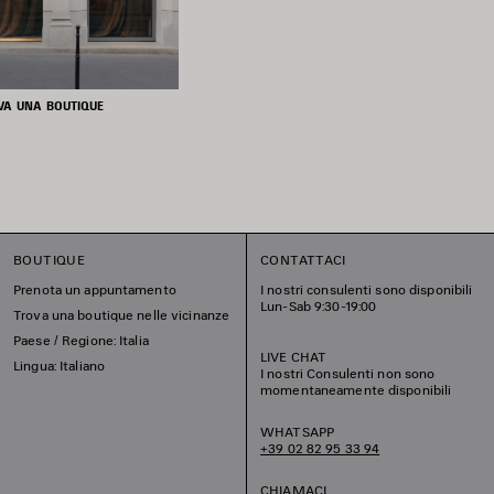
VA UNA BOUTIQUE
BOUTIQUE
CONTATTACI
Prenota un appuntamento
I nostri consulenti sono disponibili
Lun-Sab 9:30-19:00
Trova una boutique nelle vicinanze
Paese / Regione: Italia
LIVE CHAT
Lingua: Italiano
I nostri Consulenti non sono
momentaneamente disponibili
WHATSAPP
+39 02 82 95 33 94
CHIAMACI