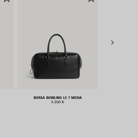
NEI
NEI
PREFERITI
PREFERITI
BORSA BOWLING LE 7 MEDIA
POUCH CON 
3 200 €