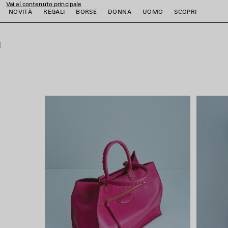
Vai al contenuto principale
close the banner
NOVITÀ
REGALI
BORSE
DONNA
UOMO
SCOPRI
i
i
i
i
i
i