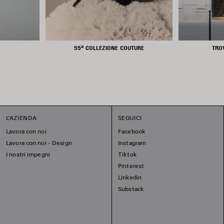
55ª COLLEZIONE COUTURE
TRO
L'AZIENDA
SEGUICI
Lavora con noi
Facebook
Lavora con noi - Design
Instagram
I nostri impegni
Tiktok
Pinterest
Linkedin
Substack