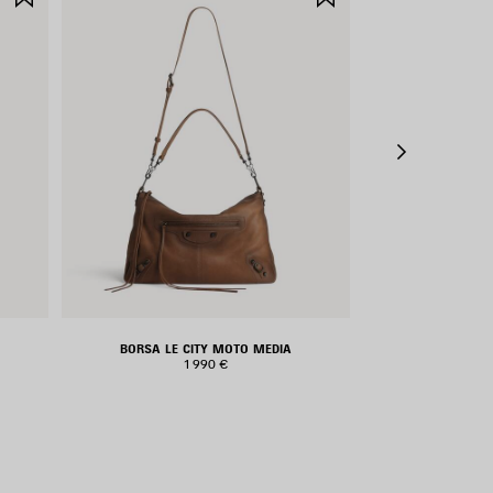
NEI
NEI
PREFERITI
PREFERITI
BORSA LE CITY MOTO MEDIA
BORSA A MAN
1 990 €
2