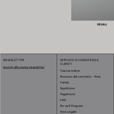
REGALI
NEWSLETTER
SERVIZIO DI ASSISTENZA
CLIENTI
Iscriviti alla nostra newsletter
Traccia ordine
Recesso dal contratto - Resi
Cambi
Spedizioni
Pagamenti
FAQ
Re-sell Program
Area Legale