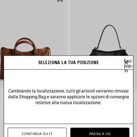
NEI
I
PREFERITI
Esci
SELEZIONA LA TUA POSIZIONE
pop-
in
Cambiando la localizzazione, tutti gli articoli verranno rimossi
dalla Shopping Bag e saranno applicate le opzioni di consegna
BORSA LE CITY MEDIA
BORSA RODEO PICCOLA
2 490 €
2 950 €
relative alla nuova localizzazione.
CONTINUA SU IT
PASSA A US