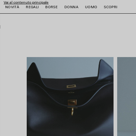
Vai al contenuto principale
close the banner
NOVITÀ
REGALI
BORSE
DONNA
UOMO
SCOPRI
i
i
i
i
i
i