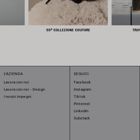
55ª COLLEZIONE COUTURE
TRO
L'AZIENDA
SEGUICI
Lavora con noi
Facebook
Lavora con noi - Design
Instagram
I nostri impegni
Tiktok
Pinterest
Linkedin
Substack