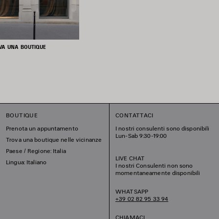
VA UNA BOUTIQUE
BOUTIQUE
CONTATTACI
Prenota un appuntamento
I nostri consulenti sono disponibili
Lun-Sab 9:30-19:00
Trova una boutique nelle vicinanze
Paese / Regione: Italia
LIVE CHAT
Lingua: Italiano
I nostri Consulenti non sono
momentaneamente disponibili
WHATSAPP
+39 02 82 95 33 94
CHIAMACI