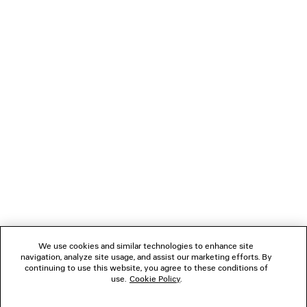
NEWSLETTER
SERVIZIO DI ASSISTENZA CLIENTI
L'AZIENDA
We use cookies and similar technologies to enhance site
navigation, analyze site usage, and assist our marketing efforts. By
SEGUICI
continuing to use this website, you agree to these conditions of
use.
Cookie Policy
.
BOUTIQUE