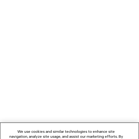
650 €
CARICAMENTO...
1
2
NEWSLETTER
SERVIZIO DI ASSISTENZA CLIENTI
L'AZIENDA
We use cookies and similar technologies to enhance site
navigation, analyze site usage, and assist our marketing efforts. By
SEGUICI