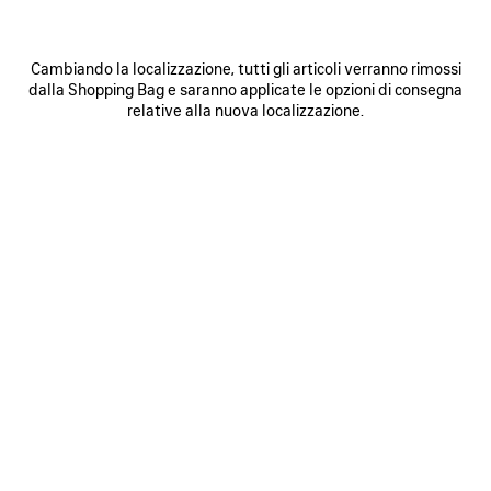
Cambiando la localizzazione, tutti gli articoli verranno rimossi
dalla Shopping Bag e saranno applicate le opzioni di consegna
relative alla nuova localizzazione.
0
1
0
1
2
T-SHIRT VINTAGE SURFER OVERSIZE
T-SHIRT EXTREME TIE DYE
VESTIBILITÀ MEDIA
2 colori
2 colori
790 €
750 €
SALVA
NEI
N
PREFERITI
P