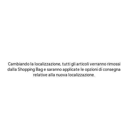
0
1
2
0
1
2
SNEAKER RUNNER GRADIENT
SNEAKER RUNNER
Avvertimi
Uomo
975 €
975 €
SALVA
NEI
N
Cambiando la localizzazione, tutti gli articoli verranno rimossi
PREFERITI
P
dalla Shopping Bag e saranno applicate le opzioni di consegna
relative alla nuova localizzazione.
0
1
2
0
1
2