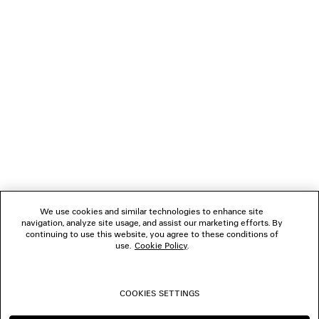
CARICAMENTO...
1
2
NEWSLETTER
3
4
5
SERVIZIO DI ASSISTENZA CLIENTI
6
7
8
L'AZIENDA
9
10
We use cookies and similar technologies to enhance site
navigation, analyze site usage, and assist our marketing efforts. By
SEGUICI
continuing to use this website, you agree to these conditions of
use.
Cookie Policy
.
BOUTIQUE
COOKIES SETTINGS
CONTATTACI