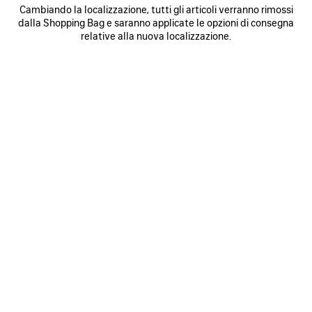
Cambiando la localizzazione, tutti gli articoli verranno rimossi
dalla Shopping Bag e saranno applicate le opzioni di consegna
0
1
0
1
2
relative alla nuova localizzazione.
SNEAKER SPEED 2.0 FULL CLEAR
SNEAKERS SPEED 2.0 LACE-UP IN
SOLE IN MAGLIA RICICLATA
MAGLIA RICICLATA
Uomo
4 colori
795 €
850 €
SALVA
NEI
N
PREFERITI
P
0
1
2