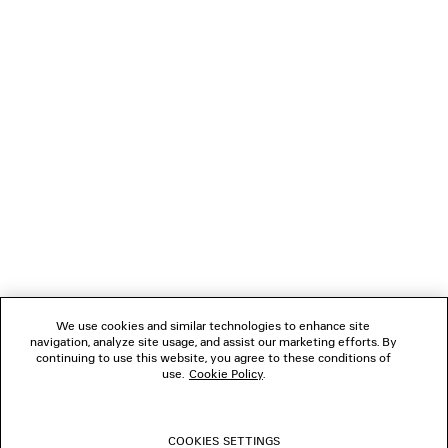
850 €
NEWSLETTER
SERVIZIO DI ASSISTENZA CLIENTI
L'AZIENDA
We use cookies and similar technologies to enhance site
navigation, analyze site usage, and assist our marketing efforts. By
SEGUICI
continuing to use this website, you agree to these conditions of
use.
Cookie Policy
.
BOUTIQUE
COOKIES SETTINGS