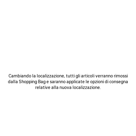
0
1
2
0
1
CINTURA HOURGLASS
CINTURA AMPIA BB
375 €
Personalizzabile
375 €
SALVA
NEI
N
PREFERITI
P
Cambiando la localizzazione, tutti gli articoli verranno rimossi
dalla Shopping Bag e saranno applicate le opzioni di consegna
relative alla nuova localizzazione.
0
1
0
1
2