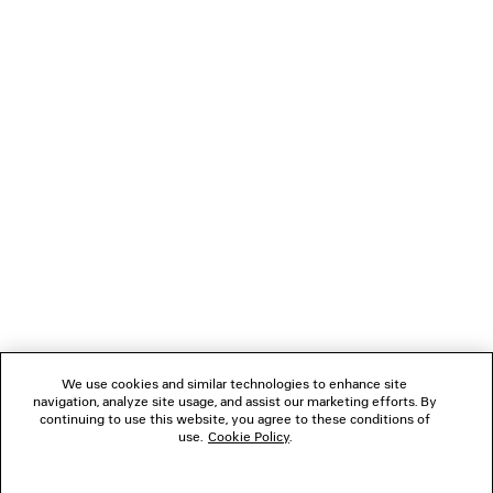
CARICAMENTO...
1
2
NEWSLETTER
3
SERVIZIO DI ASSISTENZA CLIENTI
L'AZIENDA
We use cookies and similar technologies to enhance site
navigation, analyze site usage, and assist our marketing efforts. By
SEGUICI
continuing to use this website, you agree to these conditions of
use.
Cookie Policy
.
BOUTIQUE