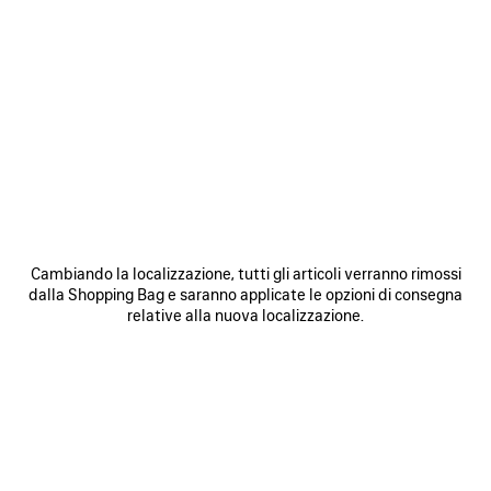
0
1
2
0
1
CINTURA HOURGLASS
CINTURA AMPIA BB
375 €
Personalizzabile
375 €
SALVA
NEI
N
PREFERITI
P
Cambiando la localizzazione, tutti gli articoli verranno rimossi
dalla Shopping Bag e saranno applicate le opzioni di consegna
relative alla nuova localizzazione.
0
1
0
1
2