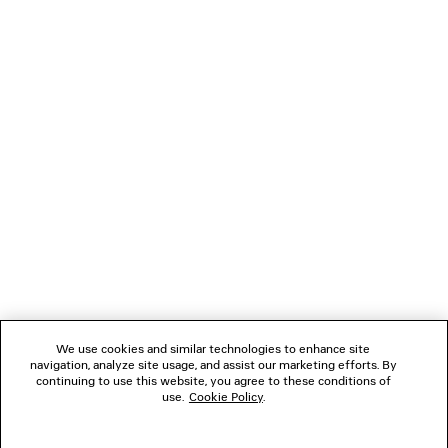
CARICAMENTO...
1
2
NEWSLETTER
3
SERVIZIO DI ASSISTENZA CLIENTI
L'AZIENDA
We use cookies and similar technologies to enhance site
navigation, analyze site usage, and assist our marketing efforts. By
SEGUICI
continuing to use this website, you agree to these conditions of
use.
Cookie Policy
.
BOUTIQUE