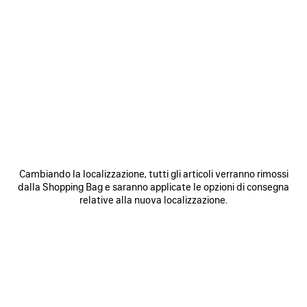
0
1
0
1
SHORTS SOCCER BAGGY
SHORTS SOCCER BAGGY
2 colori
2 colori
750 €
750 €
SALVA
NEI
N
PREFERITI
P
Cambiando la localizzazione, tutti gli articoli verranno rimossi
dalla Shopping Bag e saranno applicate le opzioni di consegna
relative alla nuova localizzazione.
0
1
2
0
1