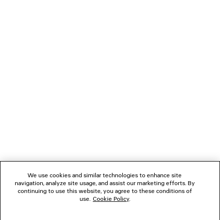
CARICAMENTO...
1
2
NEWSLETTER
3
4
5
SERVIZIO DI ASSISTENZA CLIENTI
6
L'AZIENDA
We use cookies and similar technologies to enhance site
navigation, analyze site usage, and assist our marketing efforts. By
SEGUICI
continuing to use this website, you agree to these conditions of
use.
Cookie Policy
.
BOUTIQUE