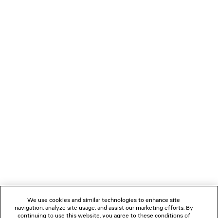
SNEAKER JET
BORSA BOWLING LE
Uomo
Runway
4 colori
3 600 €
890 €
NEWSLETTER
SERVIZIO DI ASSISTENZA CLIENTI
L'AZIENDA
SEGUICI
We use cookies and similar technologies to enhance site
BOUTIQUE
navigation, analyze site usage, and assist our marketing efforts. By
continuing to use this website, you agree to these conditions of