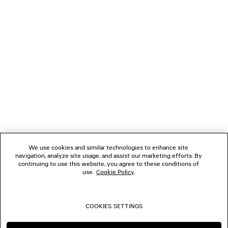
NEWSLETTER
SERVIZIO DI ASSISTENZA CLIENTI
L'AZIENDA
SEGUICI
We use cookies and similar technologies to enhance site
BOUTIQUE
navigation, analyze site usage, and assist our marketing efforts. By
continuing to use this website, you agree to these conditions of
use.
Cookie Policy
.
CONTATTACI
COOKIES SETTINGS
© 2026 Balenciaga