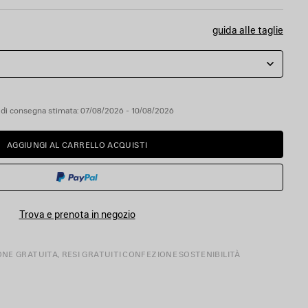
guida alle taglie
 di consegna stimata: 07/08/2026 - 10/08/2026
AGGIUNGI AL CARRELLO ACQUISTI
AGGIUNGI
SELEZIONA
AL
UNA
CARRELLO
TAGLIA
ACQUISTI
Trova e prenota in negozio
ONE GRATUITA, RESI GRATUITI
CONFEZIONE
SOSTENIBILITÀ