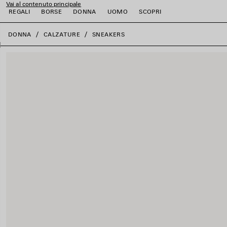
Vai al contenuto principale
REGALI
BORSE
DONNA
UOMO
SCOPRI
close the banner
DONNA
CALZATURE
SNEAKERS
i
i
i
i
i