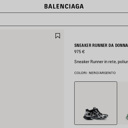
SALVA
NEI
PREFERITI
SNEAKER RUNNER DA DONNA
975 €
Sneaker Runner in rete, poliu
COLORI : NERO/ARGENTO
Nero/Argento
Grigi