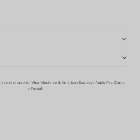
a
100
ato esterno
lla linguetta
l tallone
ere - Suola: gomma, TPU, EVA, poliuretano - Soletta: schiuma
n carta di credito (Visa, Mastercard, American Express), Apple Pay, Klarna
o Paypal.