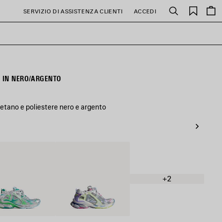
PREFE
SERVIZIO DI ASSISTENZA CLIENTI
ACCEDI
Cerca
 IN NERO/ARGENTO
retano e poliestere nero e argento
o/Verde/Blu
GRIGIO
+2