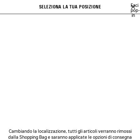
Vai al contenuto principale
Esci
SELEZIONA LA TUA POSIZIONE
PREFE
pop-
in
Un elenco di raccomandazioni può essere visualizzato a display e una
close the banner
serie di suggerimenti compare durante la digitazione
Cerca
A NEW YORK MINUTE
BALENCIAGA TECHWEAR
SOCCER SERIES
Ava
NEW YEAR SERIES
NEWSLETTER
SERVIZIO DI ASSISTENZA CLIENTI
Cambiando la localizzazione, tutti gli articoli verranno rimossi
L'AZIENDA
dalla Shopping Bag e saranno applicate le opzioni di consegna