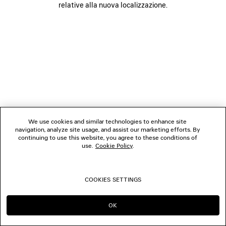
relative alla nuova localizzazione.
SEGUICI
BOUTIQUE
CONTATTACI
© 2026 Balenciaga
We use cookies and similar technologies to enhance site
navigation, analyze site usage, and assist our marketing efforts. By
continuing to use this website, you agree to these conditions of
use.
Cookie Policy
.
COOKIES SETTINGS
OK
CONTINUA SU IT
PASSA A US