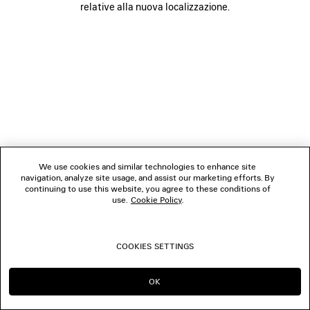
relative alla nuova localizzazione.
SEGUICI
BOUTIQUE
CONTATTACI
© 2026 Balenciaga
We use cookies and similar technologies to enhance site
navigation, analyze site usage, and assist our marketing efforts. By
continuing to use this website, you agree to these conditions of
use.
Cookie Policy
.
COOKIES SETTINGS
OK
CONTINUA SU IT
PASSA A US