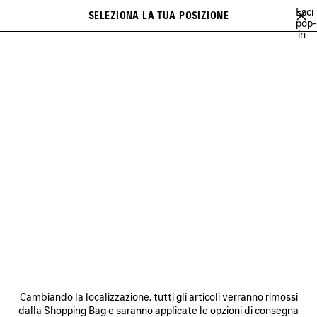
Vai al contenuto principale
Esci
SELEZIONA LA TUA POSIZIONE
PREFE
pop-
in
Un elenco di raccomandazioni può essere visualizzato a display e una
close the banner
serie di suggerimenti compare durante la digitazione
Cerca
PLAYLIST BALENCIAGA
LEE SORA
YUKI CHIBA
BRITNEY SPE
Precedente
Ava
LEE SORA
NEWSLETTER
SERVIZIO DI ASSISTENZA CLIENTI
Cambiando la localizzazione, tutti gli articoli verranno rimossi
L'AZIENDA
dalla Shopping Bag e saranno applicate le opzioni di consegna