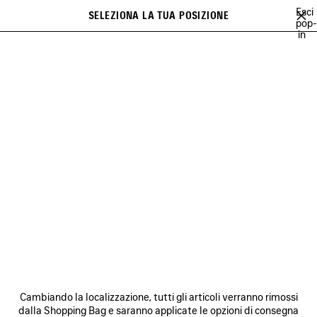
Vai al contenuto principale
Esci
SELEZIONA LA TUA POSIZIONE
PREFE
pop-
in
Un elenco di raccomandazioni può essere visualizzato a display e una
close the banner
serie di suggerimenti compare durante la digitazione
Cerca
PINK MARTINI
AYA NAKAMURA
ACID ARAB
RUPAUL
DEMNA'
Precedente
Ava
AYA NAKAMURA
NEWSLETTER
SERVIZIO DI ASSISTENZA CLIENTI
Cambiando la localizzazione, tutti gli articoli verranno rimossi
L'AZIENDA
dalla Shopping Bag e saranno applicate le opzioni di consegna