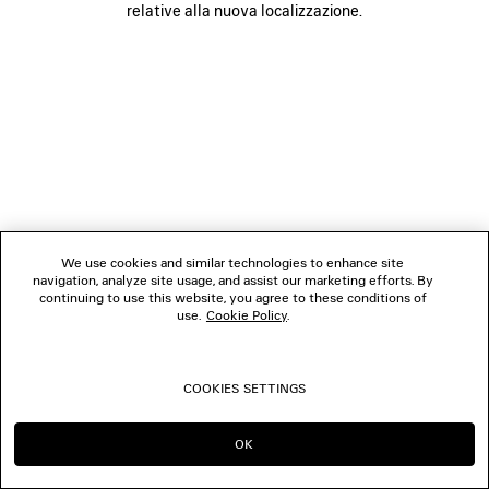
relative alla nuova localizzazione.
SEGUICI
BOUTIQUE
CONTATTACI
© 2026 Balenciaga
We use cookies and similar technologies to enhance site
navigation, analyze site usage, and assist our marketing efforts. By
continuing to use this website, you agree to these conditions of
use.
Cookie Policy
.
COOKIES SETTINGS
OK
CONTINUA SU IT
PASSA A US