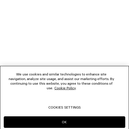
NEWSLETTER
SERVIZIO DI ASSISTENZA CLIENTI
L'AZIENDA
We use cookies and similar technologies to enhance site
navigation, analyze site usage, and assist our marketing efforts. By
SEGUICI
continuing to use this website, you agree to these conditions of
use.
Cookie Policy
.
BOUTIQUE
COOKIES SETTINGS
CONTATTACI
OK
CONTINUA SU IT
PASSA A US
© 2026 Balenciaga